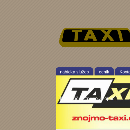
nabídka služeb
ceník
Konta
Nejlevnější taxi ve Znojmě