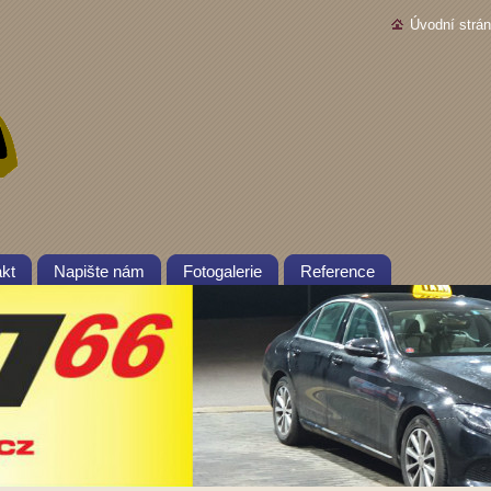
Úvodní strá
kt
Napište nám
Fotogalerie
Reference